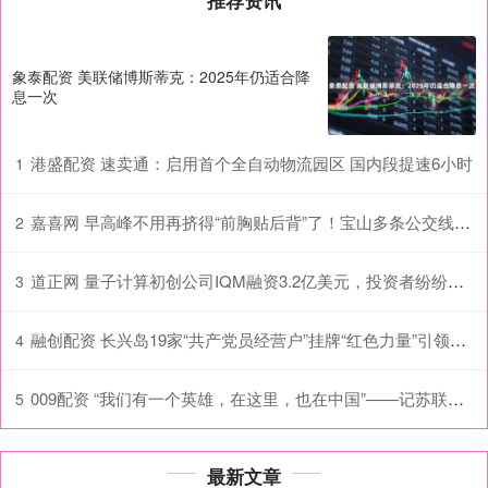
推荐资讯
象泰配资 美联储博斯蒂克：2025年仍适合降
息一次
港盛配资 速卖通：启用首个全自动物流园区 国内段提速6小时
1
嘉喜网 早高峰不用再挤得“前胸贴后背”了！宝山多条公交线路增加运能配置
2
道正网 量子计算初创公司IQM融资3.2亿美元，投资者纷纷涌入该领域
3
融创配资 长兴岛19家“共产党员经营户”挂牌“红色力量”引领餐饮诚信新风
4
009配资 “我们有一个英雄，在这里，也在中国”——记苏联飞行大队长库里申科纪念雕像故乡落成
5
最新文章