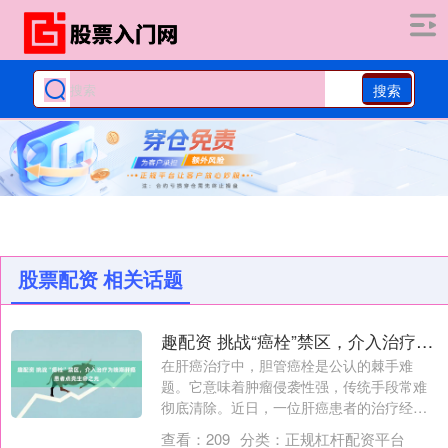
搜索
股票配资 相关话题
趣配资 挑战“癌栓”禁区，介入治疗为晚期肝癌患者点亮生命之光
在肝癌治疗中，胆管癌栓是公认的棘手难
题。它意味着肿瘤侵袭性强，传统手段常难
彻底清除。近日，一位肝癌患者的治疗经
历，展现了....
查看：
209
分类：
正规杠杆配资平台