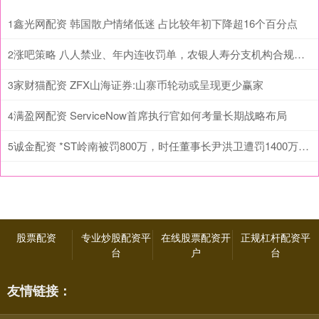
鑫光网配资 韩国散户情绪低迷 占比较年初下降超16个百分点
1
涨吧策略 八人禁业、年内连收罚单，农银人寿分支机构合规问题频现
2
家财猫配资 ZFX山海证券:山寨币轮动或呈现更少赢家
3
满盈网配资 ServiceNow首席执行官如何考量长期战略布局
4
诚金配资 *ST岭南被罚800万，时任董事长尹洪卫遭罚1400万、10年市场禁入
5
股票配资
专业炒股配资平
在线股票配资开
正规杠杆配资平
台
户
台
友情链接：