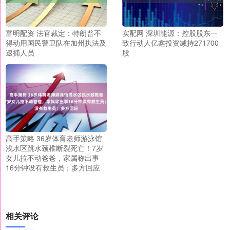
富明配资 法官裁定：特朗普不
实配网 深圳能源：控股股东一
得动用国民警卫队在加州执法及
致行动人亿鑫投资减持271700
逮捕人员
股
高手策略 36岁体育老师游泳馆
浅水区跳水颈椎断裂死亡！7岁
女儿拉不动爸爸，家属称出事
16分钟没有救生员；多方回应
相关评论