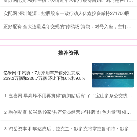
实配网 深圳能源：控股股东一致行动人亿鑫投资减持271700股
正好配资 全大连最遵守交规的“停鸥场”海鸥：对号入座，主打一个整整齐齐
推荐资讯
亿米网 中汽协：7月乘用车产销分别完成
229.3万辆和228.7万辆 环比下降6%和9.8%
嘉喜网 早高峰不用再挤得“前胸贴后背”了！宝山多条公交线路增加运能配置
1
融创配资 长兴岛19家“共产党员经营户”挂牌“红色力量”引领餐饮诚信新风
2
鸿岳资本 和解达成后，拉克兰・默多克将掌控鲁珀特・默多克的媒体帝国
3