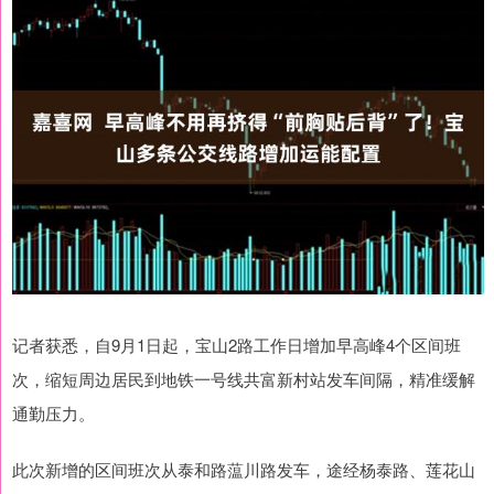
记者获悉，自9月1日起，宝山2路工作日增加早高峰4个区间班
次，缩短周边居民到地铁一号线共富新村站发车间隔，精准缓解
通勤压力。
此次新增的区间班次从泰和路蕰川路发车，途经杨泰路、莲花山