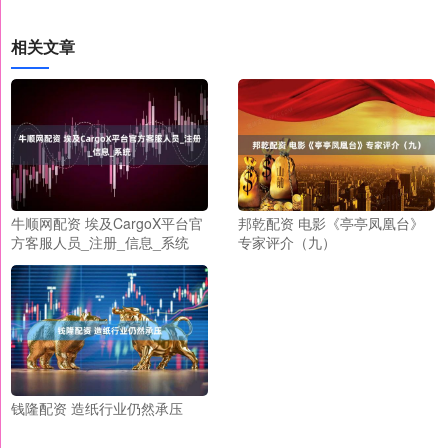
相关文章
牛顺网配资 埃及CargoX平台官
邦乾配资 电影《亭亭凤凰台》
方客服人员_注册_信息_系统
专家评介（九）
钱隆配资 造纸行业仍然承压