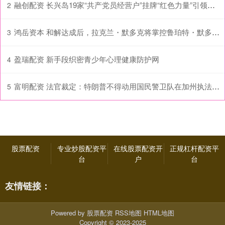
融创配资 长兴岛19家“共产党员经营户”挂牌“红色力量”引领餐饮诚信新风
2
鸿岳资本 和解达成后，拉克兰・默多克将掌控鲁珀特・默多克的媒体帝国
3
盈瑞配资 新手段织密青少年心理健康防护网
4
富明配资 法官裁定：特朗普不得动用国民警卫队在加州执法及逮捕人员
5
股票配资
专业炒股配资平
在线股票配资开
正规杠杆配资平
台
户
台
友情链接：
Powered by
股票配资
RSS地图
HTML地图
Copyright
© 2023-2025