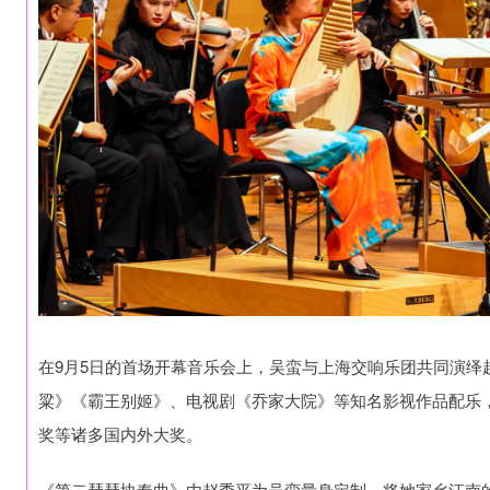
在9月5日的首场开幕音乐会上，吴蛮与上海交响乐团共同演绎
粱》《霸王别姬》、电视剧《乔家大院》等知名影视作品配乐，
奖等诸多国内外大奖。
《第二琵琶协奏曲》由赵季平为吴蛮量身定制，将她家乡江南