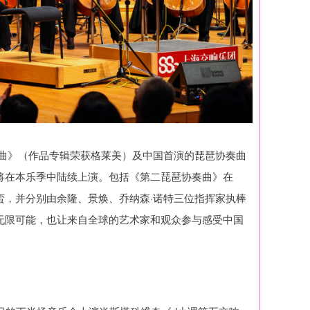
奏曲》（作品专辑荣获格莱美）及中国首演的琵琶协奏曲
将在本乐季中陆续上演。包括《第二琵琶协奏曲》在
蛮，并分别由余隆、景焕、乔纳森·诺特三位指挥家执棒
无限可能，也让来自全球的艺术家和观众参与感受中国