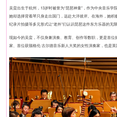
吴蛮出生于杭州，13岁时被誉为“琵琶神童”，作为中央音乐
她却选择背着琴只身走出国门，远赴大洋彼岸。在海外，她积
纪录片拍摄等多元形式让“老外”们认识琵琶这件东方乐器的无
现如今的吴蛮，不仅身兼演奏、教育、创作等数职，更是首位摘
家、首位获颁格伦·古尔德音乐新人大奖的女性演奏家，也是英国B