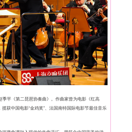
赵季平《第二琵琶协奏曲》。作曲家曾为电影《红高
揽获中国电影“金鸡奖”、法国南特国际电影节最佳音乐
的评弹曲调融入现代的作曲语汇，用符合中国审美的诗