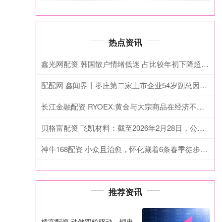
热点资讯
鑫光网配资 韩国散户情绪低迷 占比较年初下降超16个百分点
配配网 鑫闻界丨枣庄第二家上市企业54岁副总因子女教育搬家异地而辞职
长江金融配资 RYOEX:黄金与大宗商品在经济不确定中的价值
贝格富配资 飞凯材料：截至2026年2月28日，公司为子公司提供的实际担保余额为人民币73372万元
神牛168配资 小众且治愈，怀化藏着6条春季徒步路线
推荐资讯
桥宜配资 动储双轮驱动，锂电