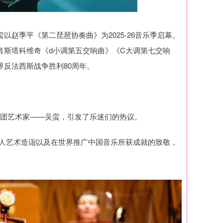
以赵季平《第二琵琶协奏曲》为2025-26音乐季启幕。
肖斯塔科维奇《d小调第五交响曲》《C大调第七交响
界反法西斯战争胜利80周年。
的驻团艺术家——吴蛮，引发了乐迷们的热议。
个人艺术造诣以及在世界推广中国音乐所获成就的致敬，