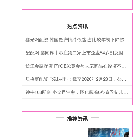
热点资讯
鑫光网配资 韩国散户情绪低迷 占比较年初下降超16个百分点
配配网 鑫闻界丨枣庄第二家上市企业54岁副总因子女教育搬家异地而辞职
长江金融配资 RYOEX:黄金与大宗商品在经济不确定中的价值
贝格富配资 飞凯材料：截至2026年2月28日，公司为子公司提供的实际担保余额为人民币73372万元
神牛168配资 小众且治愈，怀化藏着6条春季徒步路线
推荐资讯