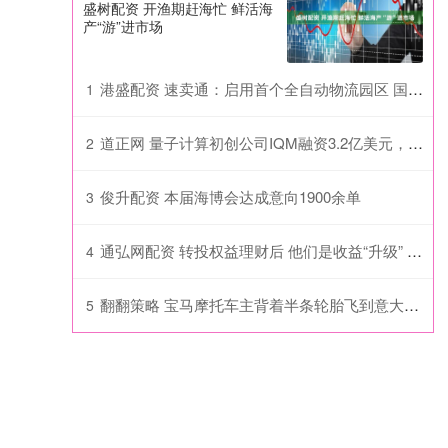
盛树配资 开渔期赶海忙 鲜活海
产“游”进市场
港盛配资 速卖通：启用首个全自动物流园区 国内段提速6小时
1
道正网 量子计算初创公司IQM融资3.2亿美元，投资者纷纷涌入该领域
2
俊升配资 本届海博会达成意向1900余单
3
通弘网配资 转投权益理财后 他们是收益“升级” ，还是白忙一场？
4
翻翻策略 宝马摩托车主背着半条轮胎飞到意大利维权：我只要一个公平
5