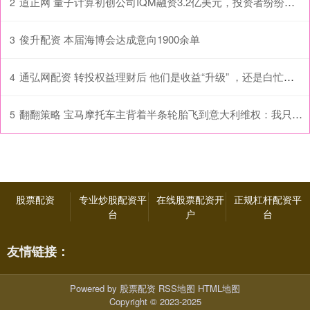
道正网 量子计算初创公司IQM融资3.2亿美元，投资者纷纷涌入该领域
2
俊升配资 本届海博会达成意向1900余单
3
通弘网配资 转投权益理财后 他们是收益“升级” ，还是白忙一场？
4
翻翻策略 宝马摩托车主背着半条轮胎飞到意大利维权：我只要一个公平
5
股票配资
专业炒股配资平
在线股票配资开
正规杠杆配资平
台
户
台
友情链接：
Powered by
股票配资
RSS地图
HTML地图
Copyright
© 2023-2025