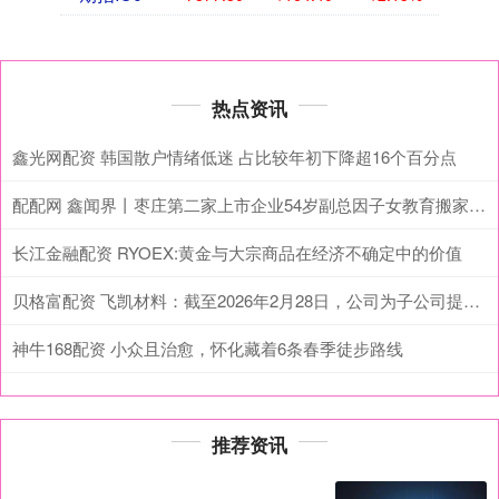
热点资讯
鑫光网配资 韩国散户情绪低迷 占比较年初下降超16个百分点
配配网 鑫闻界丨枣庄第二家上市企业54岁副总因子女教育搬家异地而辞职
长江金融配资 RYOEX:黄金与大宗商品在经济不确定中的价值
贝格富配资 飞凯材料：截至2026年2月28日，公司为子公司提供的实际担保余额为人民币73372万元
神牛168配资 小众且治愈，怀化藏着6条春季徒步路线
推荐资讯